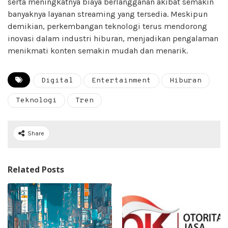
serta meningkatnya biaya berlangganan akibat semakin
banyaknya layanan streaming yang tersedia. Meskipun
demikian, perkembangan teknologi terus mendorong
inovasi dalam industri hiburan, menjadikan pengalaman
menikmati konten semakin mudah dan menarik.
Digital
Entertainment
Hiburan
Teknologi
Tren
Share
Related Posts