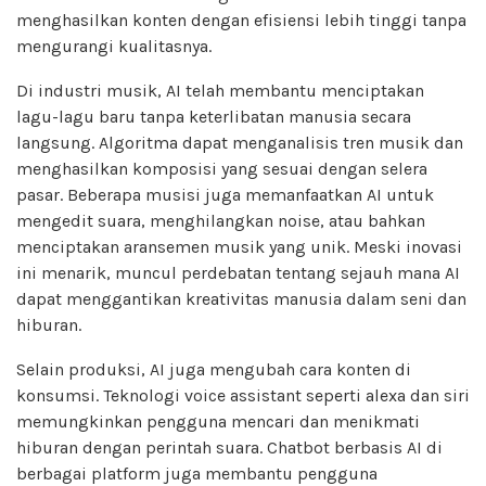
menghasilkan konten dengan efisiensi lebih tinggi tanpa
mengurangi kualitasnya.
Di industri musik, AI telah membantu menciptakan
lagu-lagu baru tanpa keterlibatan manusia secara
langsung. Algoritma dapat menganalisis tren musik dan
menghasilkan komposisi yang sesuai dengan selera
pasar. Beberapa musisi juga memanfaatkan AI untuk
mengedit suara, menghilangkan noise, atau bahkan
menciptakan aransemen musik yang unik. Meski inovasi
ini menarik, muncul perdebatan tentang sejauh mana AI
dapat menggantikan kreativitas manusia dalam seni dan
hiburan.
Selain produksi, AI juga mengubah cara konten di
konsumsi. Teknologi voice assistant seperti alexa dan siri
memungkinkan pengguna mencari dan menikmati
hiburan dengan perintah suara. Chatbot berbasis AI di
berbagai platform juga membantu pengguna