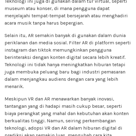
Teknologi ini juga di gunakan dalam tur virtual, seperti
museum atau konser, di mana pengguna dapat
menjelajahi tempat-tempat bersejarah atau menghadiri
acara musik tanpa harus bepergian.
Selain itu, AR semakin banyak di gunakan dalam dunia
periklanan dan media sosial. Filter AR di platform seperti
instagram dan tiktok memungkinkan pengguna
berinteraksi dengan konten digital secara lebih kreatif.
Teknologi ini tidak hanya meningkatkan hiburan tetapi
juga membuka peluang baru bagi industri pemasaran
dalam menjangkau audiens dengan cara yang lebih
menarik.
Meskipun VR dan AR menawarkan banyak inovasi,
tantangan yang di hadapi masih cukup besar, seperti
biaya perangkat yang mahal dan kebutuhan akan konten
berkualitas tinggi. Namun, seiring perkembangan
teknologi, adopsi VR dan AR dalam hiburan digital di
prediksi akan semakin luas, mengubah cara kita