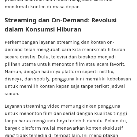
menikmati konten di masa depan.
Streaming dan On-Demand: Revolusi
dalam Konsumsi Hiburan
Perkembangan layanan streaming dan konten on-
demand telah mengubah cara kita menikmati hiburan
secara drastis. Dulu, televisi dan bioskop menjadi
pilihan utama untuk menonton film atau acara favorit.
Namun, dengan hadirnya platform seperti netflix,
disney+, dan spotify, pengguna kini memiliki kebebasan
untuk memilih konten kapan saja tanpa terikat jadwal
siaran.
Layanan streaming video memungkinkan pengguna
untuk menonton film dan serial dengan kualitas tinggi
tanpa harus mengunduhnya terlebih dahulu. Selain itu,
banyak platform mulai menawarkan konten eksklusif
yang tidak tersedia di tempat lain. Ini menciptakan