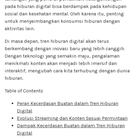
pada hiburan digital bisa berdampak pada kehidupan
sosial dan kesehatan mental. Oleh karena itu, penting
untuk menyeimbangkan konsumsi hiburan dengan
aktivitas lain.
Di masa depan, tren hiburan digital akan terus
berkembang dengan inovasi baru yang lebih canggih.
Dengan teknologi yang semakin maju, pengalaman
menikmati konten akan menjadi lebih imersif dan
interaktif, mengubah cara kita terhubung dengan dunia
hiburan.
Table of Contents
Peran Kecerdasan Buatan dalam Tren Hiburan
Digital
Evolusi Streaming dan Konten Sesuai Permintaan
Dampak Kecerdasan Buatan dalam Tren Hiburan
Digital