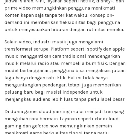
jadwal siaran. Kini, layanan seperti netflix, disney+, dan
prime video memungkinkan pengguna menikmati
konten kapan saja tanpa terikat waktu. Konsep on-
demand ini memberikan fleksibilitas bagi pengguna
untuk menyesuaikan hiburan dengan rutinitas mereka.
Selain video, industri musik juga mengalami
transformasi serupa. Platform seperti spotify dan apple
music menggantikan cara tradisional mendengarkan
musik melalui radio atau membeli album fisik. Dengan
model berlangganan, pengguna bisa mengakses jutaan
lagu hanya dengan satu klik. Hal ini tidak hanya
menguntungkan pendengar, tetapi juga memberikan
peluang baru bagi musisi independen untuk
menjangkau audiens lebih luas tanpa perlu label besar.
Di dunia game, cloud gaming mulai menjadi tren yang
mengubah cara bermain. Layanan seperti xbox cloud
gaming dan geforce now memungkinkan pemain
menikmati game berkualitas tinggi tanpa perlu