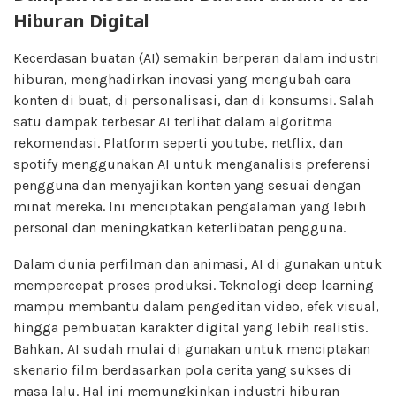
Hiburan Digital
Kecerdasan buatan (AI) semakin berperan dalam industri
hiburan, menghadirkan inovasi yang mengubah cara
konten di buat, di personalisasi, dan di konsumsi. Salah
satu dampak terbesar AI terlihat dalam algoritma
rekomendasi. Platform seperti youtube, netflix, dan
spotify menggunakan AI untuk menganalisis preferensi
pengguna dan menyajikan konten yang sesuai dengan
minat mereka. Ini menciptakan pengalaman yang lebih
personal dan meningkatkan keterlibatan pengguna.
Dalam dunia perfilman dan animasi, AI di gunakan untuk
mempercepat proses produksi. Teknologi deep learning
mampu membantu dalam pengeditan video, efek visual,
hingga pembuatan karakter digital yang lebih realistis.
Bahkan, AI sudah mulai di gunakan untuk menciptakan
skenario film berdasarkan pola cerita yang sukses di
masa lalu. Hal ini memungkinkan industri hiburan