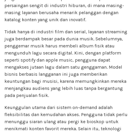
persaingan sengit di industri hiburan, di mana masing-
masing layanan berusaha menarik pelanggan dengan
katalog konten yang unik dan inovatif.
Tidak hanya di industri film dan serial, layanan streaming
juga berdampak besar pada dunia musik. Sebelumnya,
penggemar musik harus membeli album fisik atau
mengunduh lagu secara digital. Kini, dengan platform
seperti spotify dan apple music, pengguna dapat
mengakses jutaan lagu dalam satu genggaman. Model
bisnis berbasis langganan ini juga memberikan
keuntungan bagi musisi, karena memungkinkan mereka
menjangkau audiens yang lebih luas tanpa bergantung
pada penjualan fisik.
Keunggulan utama dari sistem on-demand adalah
fleksibilitas dan kemudahan akses. Pengguna tidak perlu
menunggu siaran ulang atau pergi ke bioskop untuk
menikmati konten favorit mereka. Selain itu, teknologi