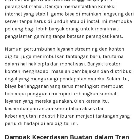
perangkat mahal. Dengan memanfaatkan koneksi
internet yang stabil, game bisa di mainkan langsung dari
server tanpa harus di unduh atau di instal. Ini membuka
peluang bagi lebih banyak orang untuk menikmati
pengalaman gaming tanpa batasan perangkat keras.
Namun, pertumbuhan layanan streaming dan konten
digital juga menimbulkan tantangan baru, terutama
dalam hal hak cipta dan monetisasi. Banyak kreator
konten menghadapi masalah pembajakan dan distribusi
ilegal yang mengurangi pendapatan mereka. Selain itu,
biaya berlangganan yang terus meningkat membuat
beberapa pengguna mempertimbangkan kembali
layanan yang mereka gunakan. Oleh karena itu,
keseimbangan antara kemudahan akses dan
keberlanjutan industri hiburan menjadi tantangan yang
perlu di hadapi di era digital ini.
Dampak Kecerdasan Buatan dalam Tren