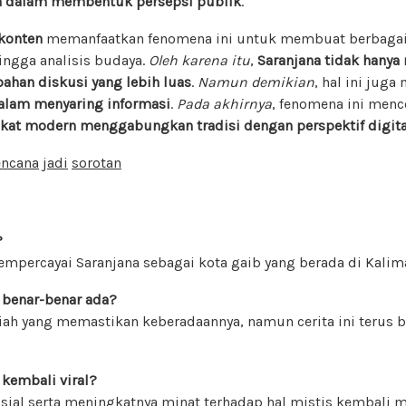
h dalam membentuk persepsi publik
.
 konten
memanfaatkan fenomena ini untuk membuat berbagai i
ingga analisis budaya.
Oleh karena itu
,
Saranjana tidak hanya 
 bahan diskusi yang lebih luas
.
Namun demikian
, hal ini jug
 dalam menyaring informasi
.
Pada akhirnya
, fenomena ini men
kat modern menggabungkan tradisi dengan perspektif digita
encana
jadi
sorotan
?
mpercayai Saranjana sebagai kota gaib yang berada di Kalima
 benar-benar ada?
miah yang memastikan keberadaannya, namun cerita ini teru
 kembali viral?
osial serta meningkatnya minat terhadap hal mistis kembali