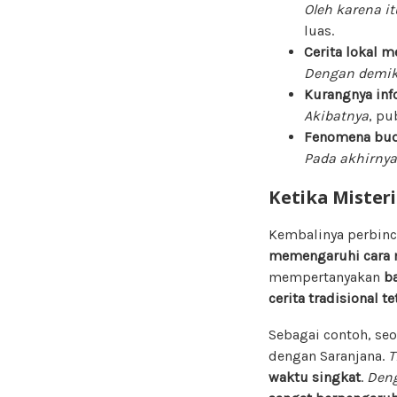
Oleh karena it
luas.
Cerita lokal m
Dengan demik
Kurangnya inf
Akibatnya
, pu
Fenomena bud
Pada akhirnya
Ketika Misteri
Kembalinya perbin
memengaruhi cara m
mempertanyakan
ba
cerita tradisional 
Sebagai contoh, se
dengan Saranjana.
T
waktu singkat
.
Den