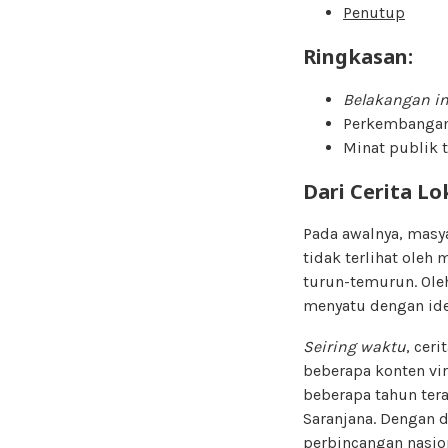
Penutup
Ringkasan:
Belakangan in
Perkembangan 
Minat publik 
Dari Cerita L
Pada awalnya, masya
tidak terlihat oleh 
turun-temurun. Ole
menyatu dengan iden
Seiring waktu
, cer
beberapa konten vi
beberapa tahun ter
Saranjana. Dengan d
perbincangan nasio