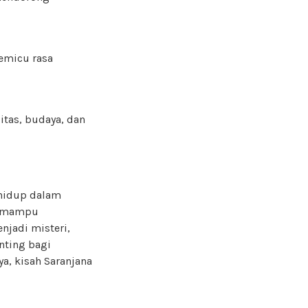
memicu rasa
itas, budaya, dan
 hidup dalam
al mampu
njadi misteri,
nting bagi
a, kisah Saranjana