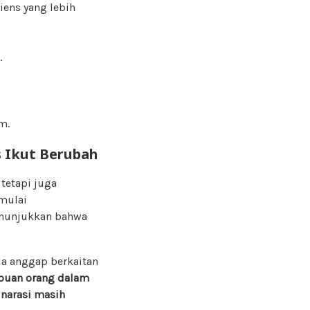
iens yang lebih
.
m.
as Ikut Berubah
, tetapi juga
 mulai
enunjukkan bahwa
a anggap berkaitan
ibuan orang dalam
 narasi masih