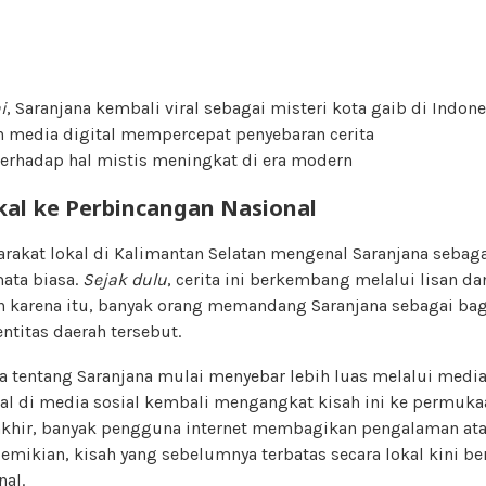
i
, Saranjana kembali viral sebagai misteri kota gaib di Indone
media digital mempercepat penyebaran cerita
terhadap hal mistis meningkat di era modern
okal ke Perbincangan Nasional
rakat lokal di Kalimantan Selatan mengenal Saranjana sebaga
mata biasa.
Sejak dulu
, cerita ini berkembang melalui lisan d
h karena itu, banyak orang memandang Saranjana sebagai ba
titas daerah tersebut.
ita tentang Saranjana mulai menyebar lebih luas melalui media d
ral di media sosial kembali mengangkat kisah ini ke permuka
akhir, banyak pengguna internet membagikan pengalaman atau
emikian, kisah yang sebelumnya terbatas secara lokal kini b
nal.