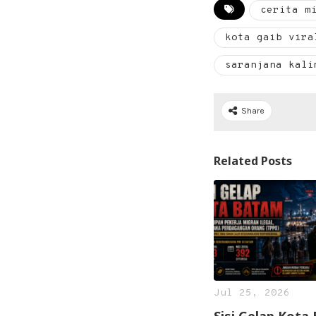
cerita m
kota gaib vira
saranjana kali
Share
Related Posts
Jul 25, 2026