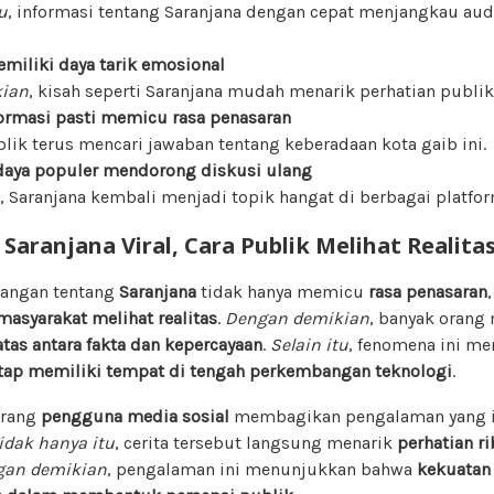
u
, informasi tentang Saranjana dengan cepat menjangkau aud
emiliki daya tarik emosional
ian
, kisah seperti Saranjana mudah menarik perhatian publik
ormasi pasti memicu rasa penasaran
blik terus mencari jawaban tentang keberadaan kota gaib ini.
aya populer mendorong diskusi ulang
, Saranjana kembali menjadi topik hangat di berbagai platfor
 Saranjana Viral, Cara Publik Melihat Realit
cangan tentang
Saranjana
tidak hanya memicu
rasa penasaran
asyarakat melihat realitas
.
Dengan demikian
, banyak orang
tas antara fakta dan kepercayaan
.
Selain itu
, fenomena ini m
tetap memiliki tempat di tengah perkembangan teknologi
.
orang
pengguna media sosial
membagikan pengalaman yang i
idak hanya itu
, cerita tersebut langsung menarik
perhatian r
gan demikian
, pengalaman ini menunjukkan bahwa
kekuatan