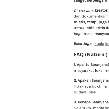
sangat berpengaru
Di sisi lain
,
kreator
dari dokumentasi h
mistis, tetapi juga
untuk
lebih kritis
bagaimana
masyara
Baca Juga :
kuala
k
FAQ (Natural)
1. Apa itu Saranjana
masyarakat lokal me
2. Apakah Saranjana
Tidak ada bukti il
budaya lokal.
3. Kenapa Saranjana
Selain itu
, media s