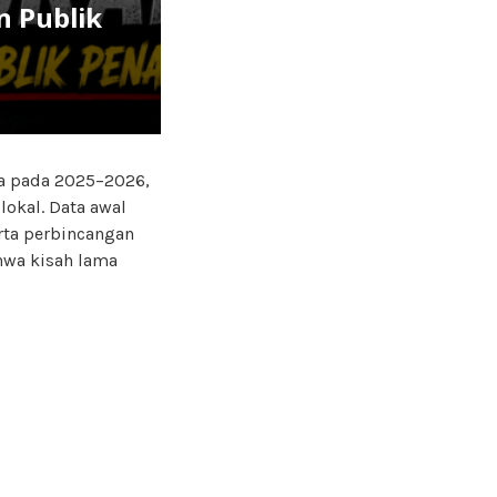
n Publik
a pada 2025–2026,
okal. Data awal
rta perbincangan
hwa kisah lama