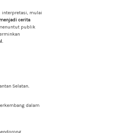
nterpretasi, mulai
menjadi cerita
a menuntut publik
cerminkan
l
.
ntan Selatan.
s berkembang dalam
 mendorong