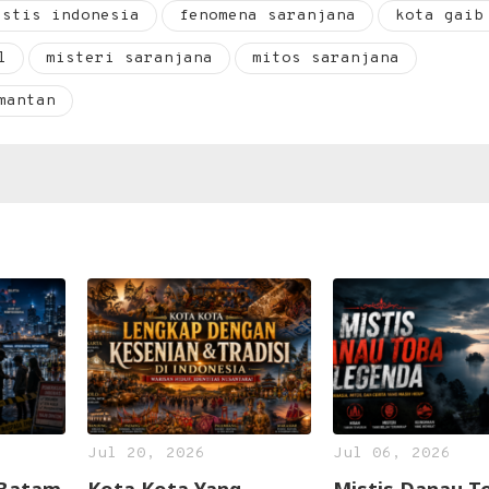
istis indonesia
fenomena saranjana
kota gaib
l
misteri saranjana
mitos saranjana
mantan
Jul 20, 2026
Jul 06, 2026