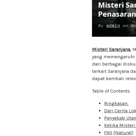
Misteri Sa
Penasara
By
admin
on
M
Misteri Saranjana
.
Ma
yang memengaruhi c
dari berbagai disk
terkait Saranjana d
dapat kembali relev
Table of Contents
Ringkasan:
Dari Cerita Lo
Penyebab Utam
Ketika Misteri
FAQ (Natural)