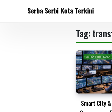
Skip
Serba Serbi Kota Terkini
to
content
Tag:
trans
SERBA SERBI KOTA
Smart City & 