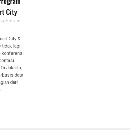
Program
t City
24, 2026
BY
mart City &
 tidak lagi
n konferensi
sentasi
Di Jakarta,
rbasis data
gian dari
n….