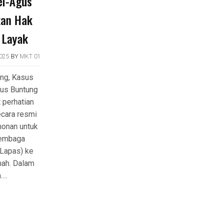
el-Agus
kan Hak
 Layak
025
BY
MKT 01
ng, Kasus
gus Buntung
 perhatian
ecara resmi
onan untuk
Lembaga
Lapas) ke
mah. Dalam
n….