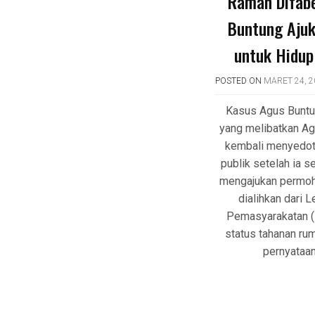
Ramah Difab
Buntung Aju
untuk Hidup
POSTED ON
MARET 24, 2
Kasus Agus Buntu
yang melibatkan A
kembali menyedot
publik setelah ia s
mengajukan permoh
dialihkan dari 
Pemasyarakatan (
status tahanan ru
pernyataa