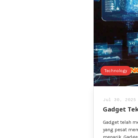
Technology
Jul 30, 2025
Gadget Tek
Gadget telah m
yang pesat me
menarik. Gadg