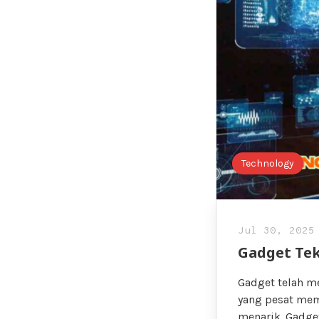
Technology
Jul 30, 2025
Gadget Tek
Gadget telah m
yang pesat me
menarik. Gadg