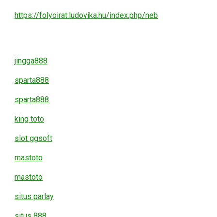
https://folyoirat.ludovika.hu/index.php/neb
jingga888
sparta888
sparta888
king toto
slot ggsoft
mastoto
mastoto
situs parlay
situs 888